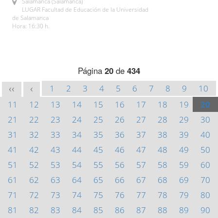
Salamanca (Salamanca)
LUGAR Facultad de Educación de la Universidad
de Salamanca
Hora: 16:30 h.
Página
20
de
434
1
2
3
4
5
6
7
8
9
10
<<
<
11
12
13
14
15
16
17
18
19
20
21
22
23
24
25
26
27
28
29
30
31
32
33
34
35
36
37
38
39
40
41
42
43
44
45
46
47
48
49
50
51
52
53
54
55
56
57
58
59
60
61
62
63
64
65
66
67
68
69
70
71
72
73
74
75
76
77
78
79
80
81
82
83
84
85
86
87
88
89
90