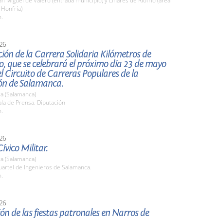
 Miguel de Valero (entrada municipio) y Linares de Riofrío (área
 Honfría)
h.
26
ión de la Carrera Solidaria Kilómetros de
, que se celebrará el próximo día 23 de mayo
l Circuito de Carreras Populares de la
ón de Salamanca.
a (Salamanca)
la de Prensa. Diputación
h.
26
ívico Militar.
a (Salamanca)
artel de Ingenieros de Salamanca.
h.
26
ón de las fiestas patronales en Narros de