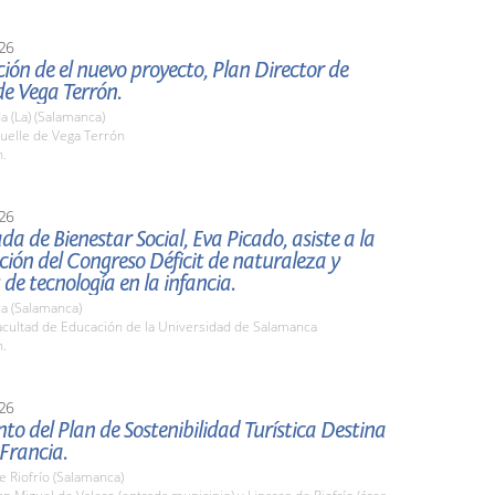
26
ión de el nuevo proyecto, Plan Director de
e Vega Terrón.
 (La) (Salamanca)
elle de Vega Terrón
h.
26
da de Bienestar Social, Eva Picado, asiste a la
ión del Congreso Déficit de naturaleza y
 de tecnología en la infancia.
a (Salamanca)
cultad de Educación de la Universidad de Salamanca
h.
26
to del Plan de Sostenibilidad Turística Destina
 Francia.
e Riofrío (Salamanca)