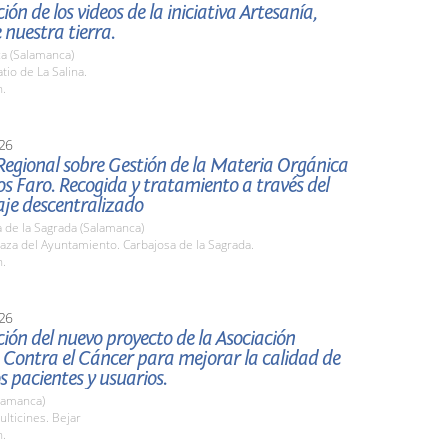
ión de los videos de la iniciativa Artesanía,
 nuestra tierra.
a (Salamanca)
io de La Salina.
h.
26
Regional sobre Gestión de la Materia Orgánica
s Faro. Recogida y tratamiento a través del
je descentralizado
 de la Sagrada (Salamanca)
za del Ayuntamiento. Carbajosa de la Sagrada.
h.
26
ión del nuevo proyecto de la Asociación
 Contra el Cáncer para mejorar la calidad de
os pacientes y usuarios.
lamanca)
lticines. Bejar
h.