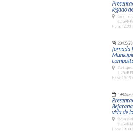
Presentac
legado de
Salamanc
LUGAR Pat
Hora: 12:00 
20/05/20
Jornada 
Municipio
composta
Carbajosa
LUGAR Pla
Hora: 10:15 
19/05/20
Presentac
Bejarana
vida de l
Béjar (Sa
LUGAR Mu
Hora: 19:30 