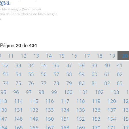
egua.
e Matalayegua (Salamanca)
ña de Cabra. Narros de Matalayegua
h.
Página
20
de
434
0
11
12
13
14
15
16
17
18
19
20
32
33
34
35
36
37
38
39
40
41
53
54
55
56
57
58
59
60
61
62
74
75
76
77
78
79
80
81
82
83
95
96
97
98
99
100
101
102
103
1
113
114
115
116
117
118
119
120
12
130
131
132
133
134
135
136
137
13
147
148
149
150
151
152
153
154
15
164
165
166
167
168
169
170
171
17