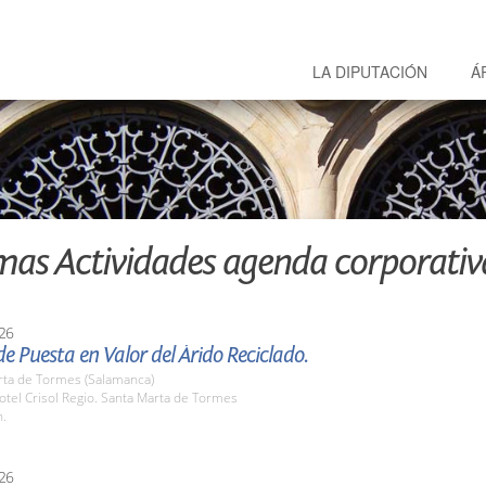
LA DIPUTACIÓN
Á
mas Actividades agenda corporativ
26
e Puesta en Valor del Árido Reciclado.
rta de Tormes (Salamanca)
tel Crisol Regio. Santa Marta de Tormes
h.
26