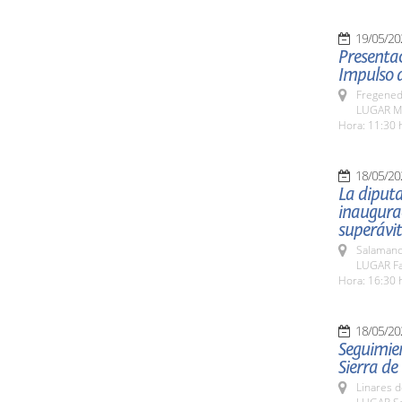
19/05/20
Presentac
Impulso d
Fregeneda
LUGAR Mu
Hora: 11:30 
18/05/20
La diputa
inaugurac
superávit
Salamanc
LUGAR Fa
Hora: 16:30 
18/05/20
Seguimien
Sierra de
Linares d