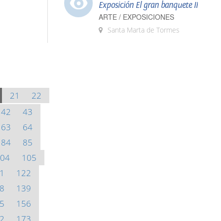
Exposición El gran banquete II
ARTE / EXPOSICIONES
Santa Marta de Tormes
21
22
42
43
63
64
84
85
04
105
1
122
8
139
5
156
2
173