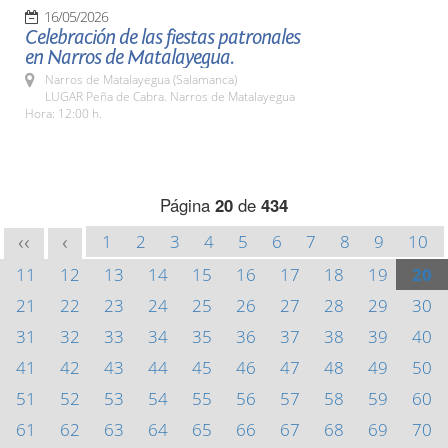
16/05/2026
Celebración de las fiestas patronales
en Narros de Matalayegua.
Narros de Matalayegua (Salamanca)
LUGAR Peña de Cabra. Narros de Matalayegua
Hora: 12:00 h.
Página
20
de
434
1
2
3
4
5
6
7
8
9
10
<<
<
11
12
13
14
15
16
17
18
19
20
21
22
23
24
25
26
27
28
29
30
31
32
33
34
35
36
37
38
39
40
41
42
43
44
45
46
47
48
49
50
51
52
53
54
55
56
57
58
59
60
61
62
63
64
65
66
67
68
69
70