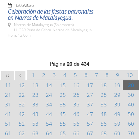
16/05/2026
Celebración de las fiestas patronales
en Narros de Matalayegua.
Narros de Matalayegua (Salamanca)
LUGAR Peña de Cabra. Narros de Matalayegua
Hora: 12:00 h.
Página
20
de
434
1
2
3
4
5
6
7
8
9
10
<<
<
11
12
13
14
15
16
17
18
19
20
21
22
23
24
25
26
27
28
29
30
31
32
33
34
35
36
37
38
39
40
41
42
43
44
45
46
47
48
49
50
51
52
53
54
55
56
57
58
59
60
61
62
63
64
65
66
67
68
69
70