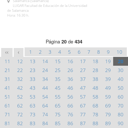
Salamanca (Salamanca)
LUGAR Facultad de Educación de la Universidad
de Salamanca
Hora: 16:30 h.
Página
20
de
434
1
2
3
4
5
6
7
8
9
10
<<
<
11
12
13
14
15
16
17
18
19
20
21
22
23
24
25
26
27
28
29
30
31
32
33
34
35
36
37
38
39
40
41
42
43
44
45
46
47
48
49
50
51
52
53
54
55
56
57
58
59
60
61
62
63
64
65
66
67
68
69
70
71
72
73
74
75
76
77
78
79
80
81
82
83
84
85
86
87
88
89
90