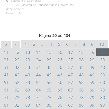
Salamanca (Salamanca)
LUGAR Facultad de Educación de la Universidad
de Salamanca
Hora: 16:30 h.
Página
20
de
434
1
2
3
4
5
6
7
8
9
10
<<
<
11
12
13
14
15
16
17
18
19
20
21
22
23
24
25
26
27
28
29
30
31
32
33
34
35
36
37
38
39
40
41
42
43
44
45
46
47
48
49
50
51
52
53
54
55
56
57
58
59
60
61
62
63
64
65
66
67
68
69
70
71
72
73
74
75
76
77
78
79
80
81
82
83
84
85
86
87
88
89
90