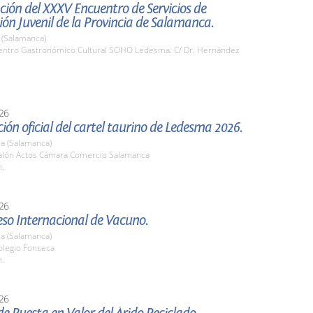
ión del XXXV Encuentro de Servicios de
ón Juvenil de la Provincia de Salamanca.
(Salamanca)
ntro Gastronómico Cultural SOHO Ledesma. C/ Dr. Hernández
26
ión oficial del cartel taurino de Ledesma 2026.
a (Salamanca)
lón Actos Cámara Comercio Salamanca
h.
26
eso Internacional de Vacuno.
a (Salamanca)
legio Fonseca
h.
26