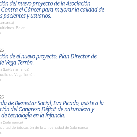
ión del nuevo proyecto de la Asociación
 Contra el Cáncer para mejorar la calidad de
os pacientes y usuarios.
lamanca)
lticines. Bejar
h.
26
ión de el nuevo proyecto, Plan Director de
e Vega Terrón.
 (La) (Salamanca)
elle de Vega Terrón
h.
26
da de Bienestar Social, Eva Picado, asiste a la
ión del Congreso Déficit de naturaleza y
 de tecnología en la infancia.
a (Salamanca)
cultad de Educación de la Universidad de Salamanca
h.