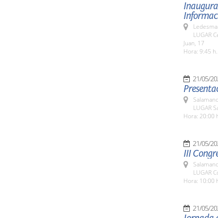
Inaugurac
Informaci
Ledesma 
LUGAR Ce
Juan, 17
Hora: 9:45 h.
21/05/20
Presentac
Salamanc
LUGAR Sa
Hora: 20:00 
21/05/20
III Congr
Salamanc
LUGAR Co
Hora: 10:00 
21/05/20