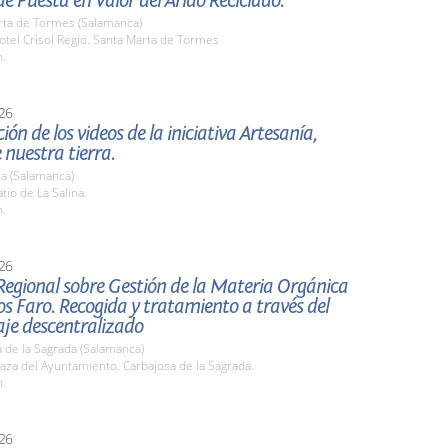
e Puesta en Valor del Árido Reciclado.
rta de Tormes (Salamanca)
tel Crisol Regio. Santa Marta de Tormes
h.
26
ión de los videos de la iniciativa Artesanía,
 nuestra tierra.
a (Salamanca)
io de La Salina.
h.
26
Regional sobre Gestión de la Materia Orgánica
s Faro. Recogida y tratamiento a través del
je descentralizado
 de la Sagrada (Salamanca)
za del Ayuntamiento. Carbajosa de la Sagrada.
h.
26