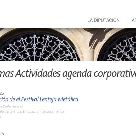
LA DIPUTACIÓN
Á
mas Actividades agenda corporativ
26
ión de el Festival Lenteja Metálica.
a (Salamanca)
la de prensa. Diputación de Salamanca
h.
26