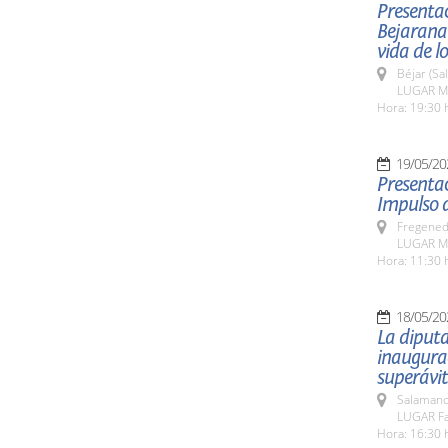
Presentac
Bejarana
vida de l
Béjar (Sa
LUGAR Mu
Hora: 19:30 
19/05/20
Presentac
Impulso d
Fregeneda
LUGAR Mu
Hora: 11:30 
18/05/20
La diputa
inaugurac
superávit
Salamanc
LUGAR Fa
Hora: 16:30 