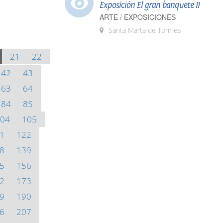
Exposición El gran banquete II
ARTE / EXPOSICIONES
Santa Marta de Tormes
21
22
42
43
63
64
84
85
04
105
1
122
8
139
5
156
2
173
9
190
6
207