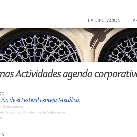
LA DIPUTACIÓN
Á
mas Actividades agenda corporativ
26
ión de el Festival Lenteja Metálica.
a (Salamanca)
la de prensa. Diputación de Salamanca
h.
26