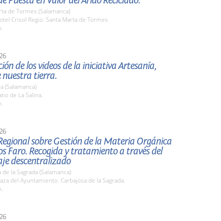
e Puesta en Valor del Árido Reciclado.
rta de Tormes (Salamanca)
tel Crisol Regio. Santa Marta de Tormes
h.
26
ión de los videos de la iniciativa Artesanía,
 nuestra tierra.
a (Salamanca)
io de La Salina.
h.
26
Regional sobre Gestión de la Materia Orgánica
s Faro. Recogida y tratamiento a través del
je descentralizado
 de la Sagrada (Salamanca)
za del Ayuntamiento. Carbajosa de la Sagrada.
h.
26