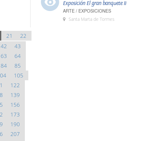
Exposición El gran banquete II
ARTE / EXPOSICIONES
Santa Marta de Tormes
21
22
42
43
63
64
84
85
04
105
1
122
8
139
5
156
2
173
9
190
6
207