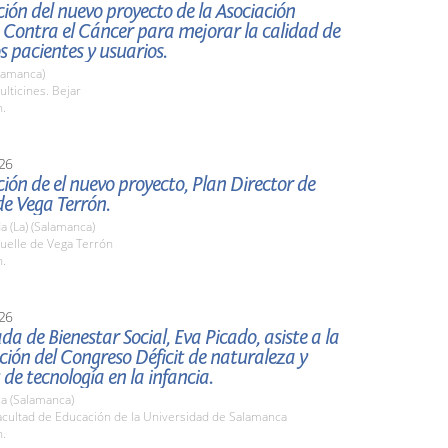
ión del nuevo proyecto de la Asociación
 Contra el Cáncer para mejorar la calidad de
os pacientes y usuarios.
lamanca)
lticines. Bejar
h.
26
ión de el nuevo proyecto, Plan Director de
e Vega Terrón.
 (La) (Salamanca)
elle de Vega Terrón
h.
26
da de Bienestar Social, Eva Picado, asiste a la
ión del Congreso Déficit de naturaleza y
 de tecnología en la infancia.
a (Salamanca)
cultad de Educación de la Universidad de Salamanca
h.