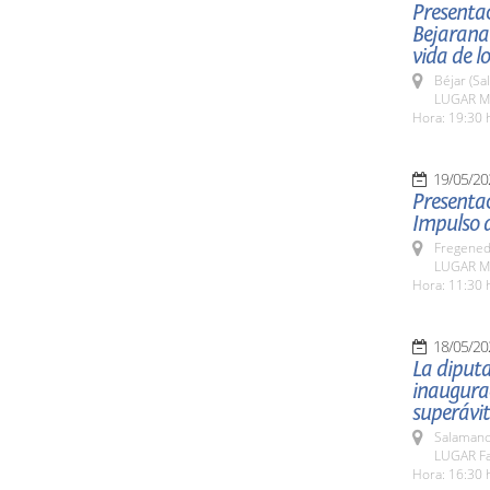
Presentac
Bejarana
vida de l
Béjar (Sa
LUGAR Mu
Hora: 19:30 
19/05/20
Presentac
Impulso d
Fregeneda
LUGAR Mu
Hora: 11:30 
18/05/20
La diputa
inaugurac
superávit
Salamanc
LUGAR Fa
Hora: 16:30 