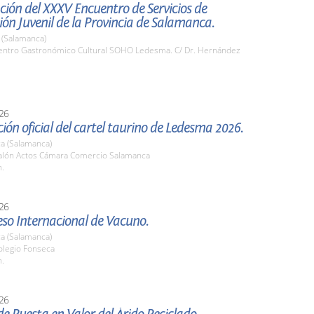
ión del XXXV Encuentro de Servicios de
ón Juvenil de la Provincia de Salamanca.
(Salamanca)
ntro Gastronómico Cultural SOHO Ledesma. C/ Dr. Hernández
26
ión oficial del cartel taurino de Ledesma 2026.
a (Salamanca)
lón Actos Cámara Comercio Salamanca
h.
26
eso Internacional de Vacuno.
a (Salamanca)
legio Fonseca
h.
26