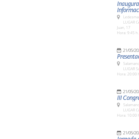
Inaugurac
Informaci
Ledesma 
LUGAR Ce
Juan, 17
Hora: 9:45 h.
21/05/20
Presentac
Salamanc
LUGAR Sa
Hora: 20:00 
21/05/20
III Congr
Salamanc
LUGAR Co
Hora: 10:00 
21/05/20