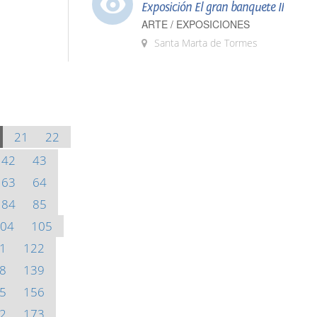
Exposición El gran banquete II
ARTE / EXPOSICIONES
Santa Marta de Tormes
21
22
42
43
63
64
84
85
04
105
1
122
8
139
5
156
2
173