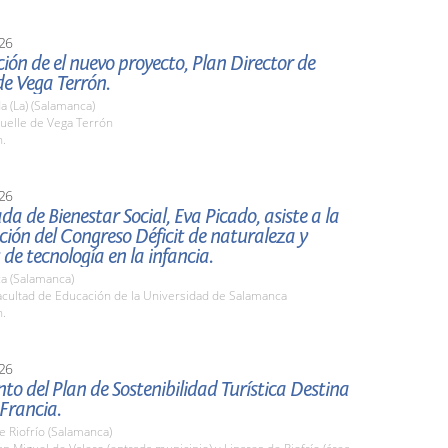
26
ión de el nuevo proyecto, Plan Director de
e Vega Terrón.
 (La) (Salamanca)
elle de Vega Terrón
h.
26
da de Bienestar Social, Eva Picado, asiste a la
ión del Congreso Déficit de naturaleza y
 de tecnología en la infancia.
a (Salamanca)
cultad de Educación de la Universidad de Salamanca
h.
26
to del Plan de Sostenibilidad Turística Destina
 Francia.
e Riofrío (Salamanca)