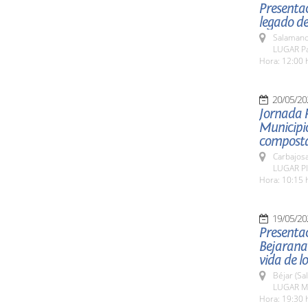
Presentac
legado de
Salamanc
LUGAR Pat
Hora: 12:00 
20/05/20
Jornada 
Municipio
composta
Carbajosa
LUGAR Pla
Hora: 10:15 
19/05/20
Presentac
Bejarana
vida de l
Béjar (Sa
LUGAR Mu
Hora: 19:30 