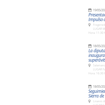
19/05/20
Presentac
Impulso d
Fregeneda
LUGAR Mu
Hora: 11:30 
18/05/20
La diputa
inaugurac
superávit
Salamanc
LUGAR Fa
Hora: 16:30 
18/05/20
Seguimien
Sierra de
Linares d