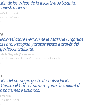
ión de los videos de la iniciativa Artesanía,
 nuestra tierra.
a (Salamanca)
io de La Salina.
h.
26
Regional sobre Gestión de la Materia Orgánica
s Faro. Recogida y tratamiento a través del
je descentralizado
 de la Sagrada (Salamanca)
za del Ayuntamiento. Carbajosa de la Sagrada.
h.
26
ión del nuevo proyecto de la Asociación
 Contra el Cáncer para mejorar la calidad de
os pacientes y usuarios.
lamanca)
lticines. Bejar
h.