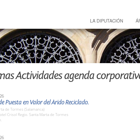
LA DIPUTACIÓN
Á
mas Actividades agenda corporativ
26
e Puesta en Valor del Árido Reciclado.
rta de Tormes (Salamanca)
tel Crisol Regio. Santa Marta de Tormes
h.
26