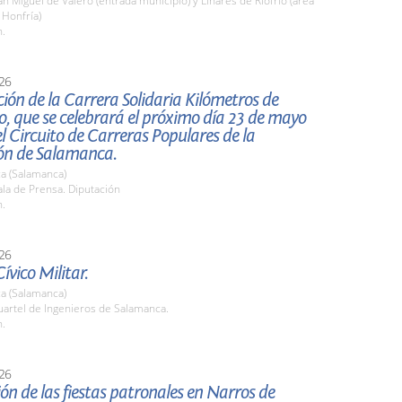
 Miguel de Valero (entrada municipio) y Linares de Riofrío (área
 Honfría)
h.
26
ión de la Carrera Solidaria Kilómetros de
, que se celebrará el próximo día 23 de mayo
l Circuito de Carreras Populares de la
ón de Salamanca.
a (Salamanca)
la de Prensa. Diputación
h.
26
ívico Militar.
a (Salamanca)
artel de Ingenieros de Salamanca.
h.
26
ón de las fiestas patronales en Narros de