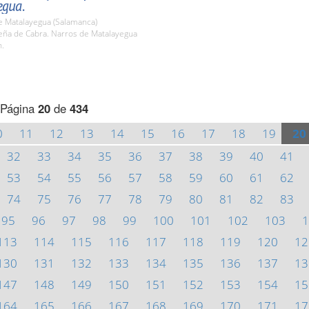
egua.
e Matalayegua (Salamanca)
ña de Cabra. Narros de Matalayegua
h.
Página
20
de
434
0
11
12
13
14
15
16
17
18
19
20
32
33
34
35
36
37
38
39
40
41
53
54
55
56
57
58
59
60
61
62
74
75
76
77
78
79
80
81
82
83
95
96
97
98
99
100
101
102
103
1
113
114
115
116
117
118
119
120
12
130
131
132
133
134
135
136
137
13
147
148
149
150
151
152
153
154
15
164
165
166
167
168
169
170
171
17