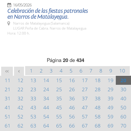
16/05/2026
Celebración de las fiestas patronales
en Narros de Matalayegua.
Narros de Matalayegua (Salamanca)
LUGAR Peña de Cabra. Narros de Matalayegua
Hora: 12:00 h.
Página
20
de
434
1
2
3
4
5
6
7
8
9
10
<<
<
11
12
13
14
15
16
17
18
19
20
21
22
23
24
25
26
27
28
29
30
31
32
33
34
35
36
37
38
39
40
41
42
43
44
45
46
47
48
49
50
51
52
53
54
55
56
57
58
59
60
61
62
63
64
65
66
67
68
69
70