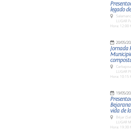
Presentac
legado de
Salamanc
LUGAR Pat
Hora: 12:00 
20/05/20
Jornada 
Municipio
composta
Carbajosa
LUGAR Pla
Hora: 10:15 
19/05/20
Presentac
Bejarana
vida de l
Béjar (Sa
LUGAR Mu
Hora: 19:30 