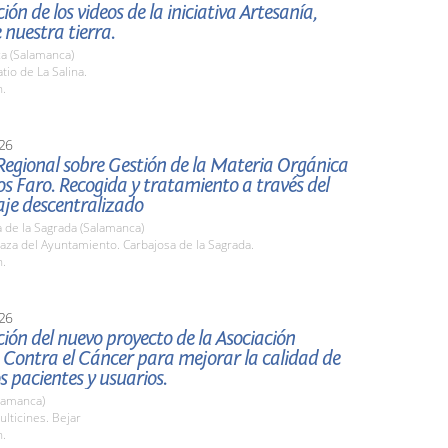
ión de los videos de la iniciativa Artesanía,
 nuestra tierra.
a (Salamanca)
io de La Salina.
h.
26
Regional sobre Gestión de la Materia Orgánica
s Faro. Recogida y tratamiento a través del
je descentralizado
 de la Sagrada (Salamanca)
za del Ayuntamiento. Carbajosa de la Sagrada.
h.
26
ión del nuevo proyecto de la Asociación
 Contra el Cáncer para mejorar la calidad de
os pacientes y usuarios.
lamanca)
lticines. Bejar
h.