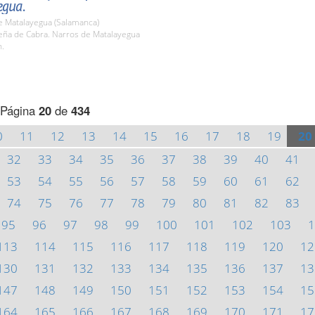
egua.
e Matalayegua (Salamanca)
ña de Cabra. Narros de Matalayegua
h.
Página
20
de
434
0
11
12
13
14
15
16
17
18
19
20
32
33
34
35
36
37
38
39
40
41
53
54
55
56
57
58
59
60
61
62
74
75
76
77
78
79
80
81
82
83
95
96
97
98
99
100
101
102
103
1
113
114
115
116
117
118
119
120
12
130
131
132
133
134
135
136
137
13
147
148
149
150
151
152
153
154
15
164
165
166
167
168
169
170
171
17