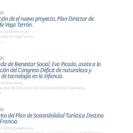
26
ión de el nuevo proyecto, Plan Director de
e Vega Terrón.
 (La) (Salamanca)
elle de Vega Terrón
h.
26
da de Bienestar Social, Eva Picado, asiste a la
ión del Congreso Déficit de naturaleza y
 de tecnología en la infancia.
a (Salamanca)
cultad de Educación de la Universidad de Salamanca
h.
26
to del Plan de Sostenibilidad Turística Destina
 Francia.
e Riofrío (Salamanca)