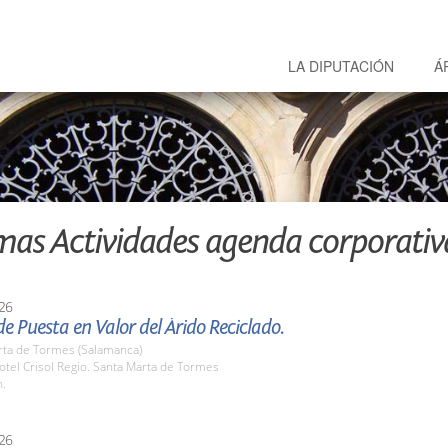
LA DIPUTACIÓN
Á
mas Actividades agenda corporativ
26
e Puesta en Valor del Árido Reciclado.
rta de Tormes (Salamanca)
tel Crisol Regio. Santa Marta de Tormes
h.
26