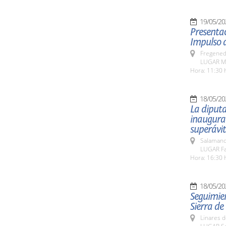
19/05/20
Presentac
Impulso d
Fregeneda
LUGAR Mu
Hora: 11:30 
18/05/20
La diputa
inaugurac
superávit
Salamanc
LUGAR Fa
Hora: 16:30 
18/05/20
Seguimien
Sierra de
Linares d