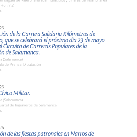
 Miguel de Valero (entrada municipio) y Linares de Riofrío (área
 Honfría)
h.
26
ión de la Carrera Solidaria Kilómetros de
, que se celebrará el próximo día 23 de mayo
l Circuito de Carreras Populares de la
ón de Salamanca.
a (Salamanca)
la de Prensa. Diputación
h.
26
ívico Militar.
a (Salamanca)
artel de Ingenieros de Salamanca.
h.
26
ón de las fiestas patronales en Narros de