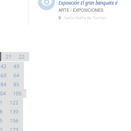
Exposición El gran banquete II
ARTE / EXPOSICIONES
Santa Marta de Tormes
21
22
42
43
63
64
84
85
04
105
1
122
8
139
5
156
2
173