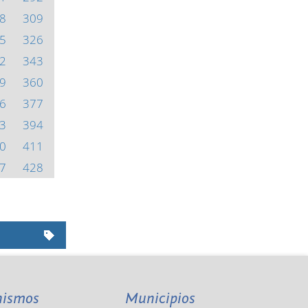
8
309
5
326
2
343
9
360
6
377
3
394
0
411
7
428
nismos
Municipios