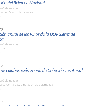
ión del Belén de Navidad
a (Salamanca)
tio del Palacio de La Salina
h.
22
ión anual de los Vinos de la DOP Sierra de
ca
a (Salamanca)
sino
h.
22
de colaboración Fondo de Cohesión Territorial
a (Salamanca)
ala de Comarcas. Diputación de Salamanca
h.
22