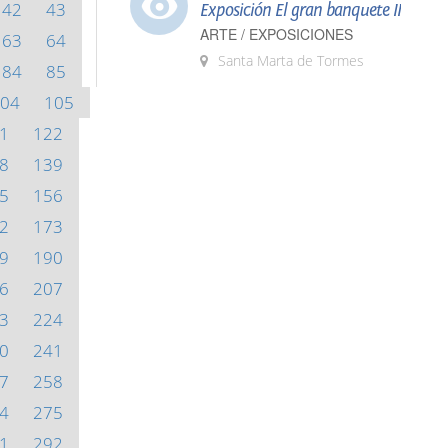
42
43
Exposición El gran banquete II
ARTE / EXPOSICIONES
63
64
Santa Marta de Tormes
84
85
04
105
1
122
8
139
5
156
2
173
9
190
6
207
3
224
0
241
7
258
4
275
1
292