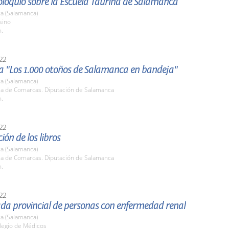
oloquio sobre la Escuela Taurina de Salamanca
a (Salamanca)
sino
h.
22
 "Los 1.000 otoños de Salamanca en bandeja"
a (Salamanca)
ala de Comarcas. Diputación de Salamanca
h.
22
ión de los libros
a (Salamanca)
ala de Comarcas. Diputación de Salamanca
h.
22
ada provincial de personas con enfermedad renal
a (Salamanca)
olegio de Médicos