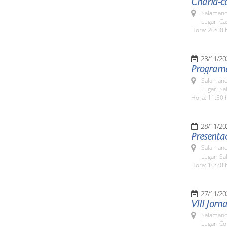
Charla-c
Salamanc
Lugar: Ca
Hora: 20:00 
28/11/20
Programa
Salamanc
Lugar: S
Hora: 11:30 
28/11/20
Presentac
Salamanc
Lugar: S
Hora: 10:30 
27/11/20
VIII Jorn
Salamanc
Lugar: C