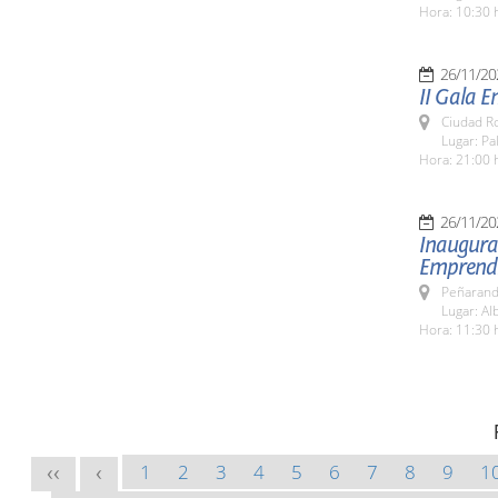
Hora: 10:30 
26/11/20
II Gala 
Ciudad R
Lugar: P
Hora: 21:00 
26/11/20
Inaugurac
Emprendi
Peñarand
Lugar: Al
Hora: 11:30 
1
2
3
4
5
6
7
8
9
1
<<
<