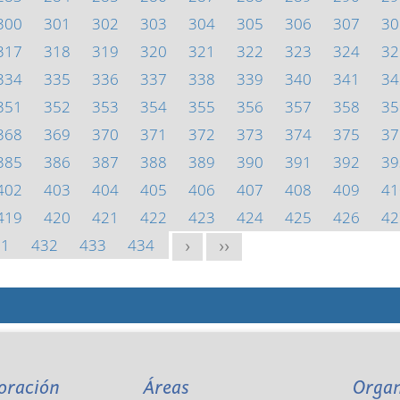
300
301
302
303
304
305
306
307
30
317
318
319
320
321
322
323
324
32
334
335
336
337
338
339
340
341
34
351
352
353
354
355
356
357
358
35
368
369
370
371
372
373
374
375
37
385
386
387
388
389
390
391
392
39
402
403
404
405
406
407
408
409
41
419
420
421
422
423
424
425
426
42
31
432
433
434
>
>>
oración
Áreas
Orga