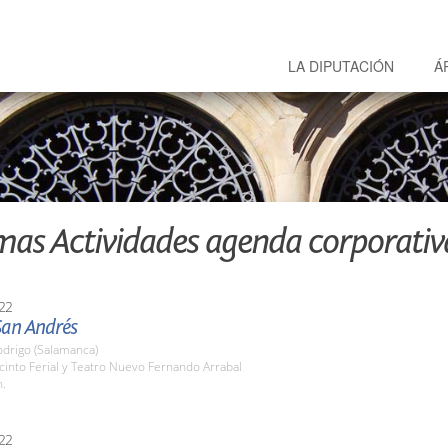
LA DIPUTACIÓN
Á
mas Actividades agenda corporativ
22
San Andrés
odrigo (Salamanca)
cinto Ferial y Teatro Nuevo Fernando Arrabal
h.
22