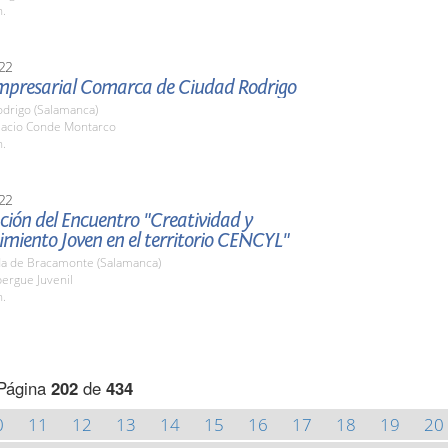
h.
22
Empresarial Comarca de Ciudad Rodrigo
odrigo (Salamanca)
alacio Conde Montarco
h.
22
ión del Encuentro "Creatividad y
miento Joven en el territorio CENCYL"
a de Bracamonte (Salamanca)
bergue Juvenil
h.
Página
202
de
434
0
11
12
13
14
15
16
17
18
19
20