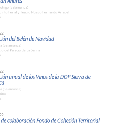
San Andrés
odrigo (Salamanca)
cinto Ferial y Teatro Nuevo Fernando Arrabal
h.
22
ión del Belén de Navidad
a (Salamanca)
tio del Palacio de La Salina
h.
22
ión anual de los Vinos de la DOP Sierra de
ca
a (Salamanca)
sino
h.
22
de colaboración Fondo de Cohesión Territorial