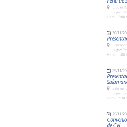
Feria de 
Ciudad R
Lugar: Re
Hora: 12:00 
30/11/20
Presentac
Salamanc
Lugar: Pa
Hora: 11:00 
29/11/20
Presentac
Salaman
Salamanc
Lugar: Ca
Hora: 17:30 
29/11/20
Convenio 
de CyL