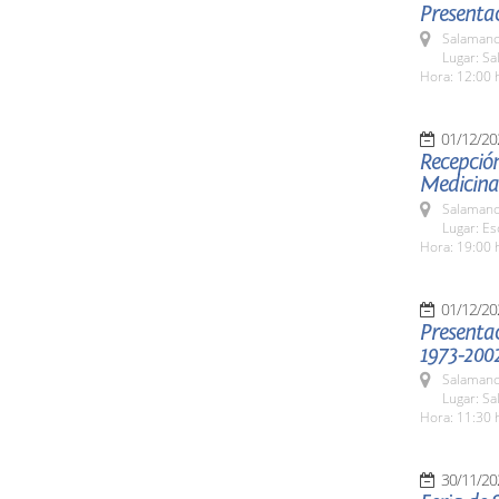
Presenta
Salamanc
Lugar: S
Hora: 12:00 
01/12/20
Recepció
Medicina
Salamanc
Lugar: E
Hora: 19:00 
01/12/20
Presentac
1973-200
Salamanc
Lugar: Sa
Hora: 11:30 
30/11/20