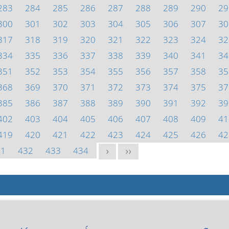
283
284
285
286
287
288
289
290
29
300
301
302
303
304
305
306
307
30
317
318
319
320
321
322
323
324
32
334
335
336
337
338
339
340
341
34
351
352
353
354
355
356
357
358
35
368
369
370
371
372
373
374
375
37
385
386
387
388
389
390
391
392
39
402
403
404
405
406
407
408
409
41
419
420
421
422
423
424
425
426
42
31
432
433
434
>
>>