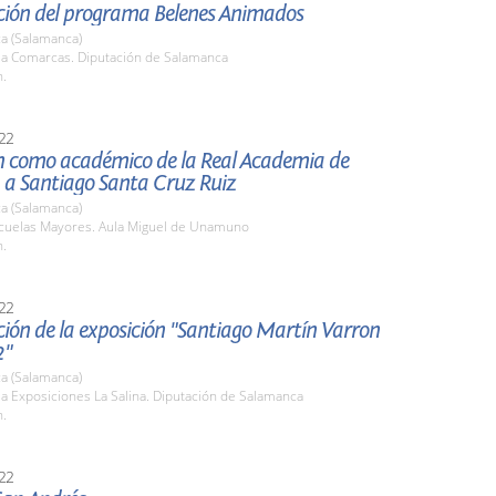
ción del programa Belenes Animados
a (Salamanca)
ala Comarcas. Diputación de Salamanca
h.
22
n como académico de la Real Academia de
 a Santiago Santa Cruz Ruiz
a (Salamanca)
scuelas Mayores. Aula Miguel de Unamuno
h.
22
ión de la exposición "Santiago Martín Varron
2"
a (Salamanca)
la Exposiciones La Salina. Diputación de Salamanca
h.
22