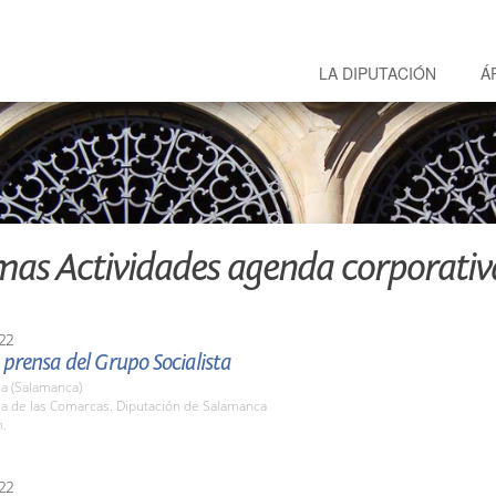
LA DIPUTACIÓN
Á
mas Actividades agenda corporativ
22
prensa del Grupo Socialista
a (Salamanca)
la de las Comarcas. Diputación de Salamanca
h.
22