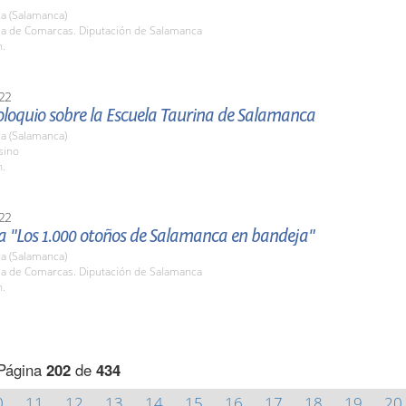
a (Salamanca)
ala de Comarcas. Diputación de Salamanca
h.
22
oloquio sobre la Escuela Taurina de Salamanca
a (Salamanca)
sino
h.
22
 "Los 1.000 otoños de Salamanca en bandeja"
a (Salamanca)
ala de Comarcas. Diputación de Salamanca
h.
Página
202
de
434
0
11
12
13
14
15
16
17
18
19
20