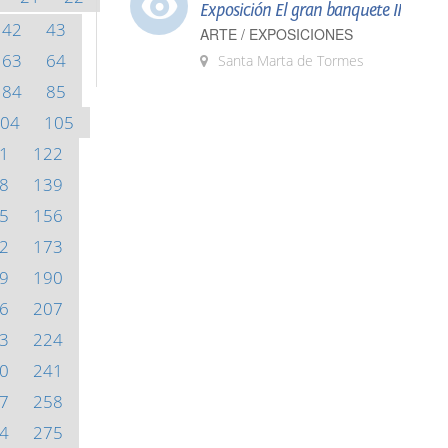
Exposición El gran banquete II
42
43
ARTE / EXPOSICIONES
63
64
Santa Marta de Tormes
84
85
04
105
1
122
8
139
5
156
2
173
9
190
6
207
3
224
0
241
7
258
4
275