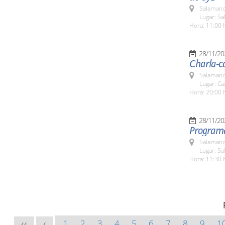
Salamanc
Lugar: S
Hora: 11:00 
28/11/20
Charla-c
Salamanc
Lugar: Ca
Hora: 20:00 
28/11/20
Programa
Salamanc
Lugar: S
Hora: 11:30 
1
2
3
4
5
6
7
8
9
1
<<
<