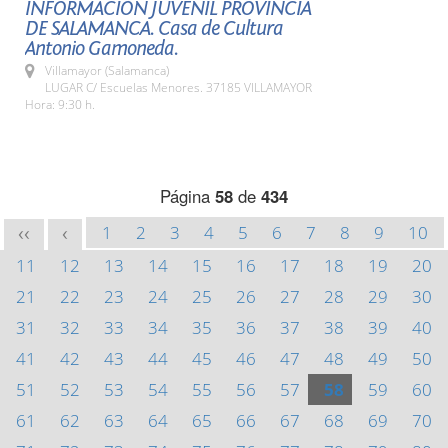
INFORMACIÓN JUVENIL PROVINCIA
DE SALAMANCA. Casa de Cultura
Antonio Gamoneda.
Villamayor (Salamanca)
LUGAR C/ Escuelas Menores. 37185 VILLAMAYOR
Hora: 9:30 h.
Página
58
de
434
1
2
3
4
5
6
7
8
9
10
<<
<
11
12
13
14
15
16
17
18
19
20
21
22
23
24
25
26
27
28
29
30
31
32
33
34
35
36
37
38
39
40
41
42
43
44
45
46
47
48
49
50
51
52
53
54
55
56
57
58
59
60
61
62
63
64
65
66
67
68
69
70