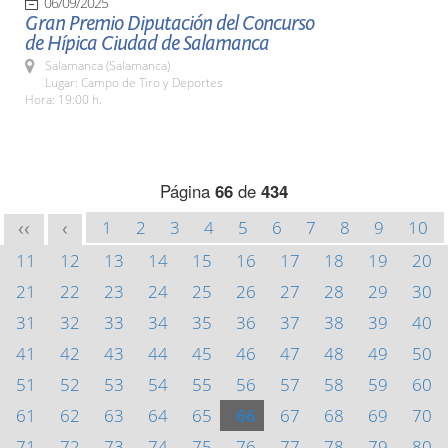
06/09/2025
Gran Premio Diputación del Concurso
de Hípica Ciudad de Salamanca
Salamanca (Salamanca)
Lugar: Campo de Tiro y Deportes
Hora: 19:00 h.
Página
66
de
434
1
2
3
4
5
6
7
8
9
10
<<
<
11
12
13
14
15
16
17
18
19
20
21
22
23
24
25
26
27
28
29
30
31
32
33
34
35
36
37
38
39
40
41
42
43
44
45
46
47
48
49
50
51
52
53
54
55
56
57
58
59
60
61
62
63
64
65
66
67
68
69
70
71
72
73
74
75
76
77
78
79
80