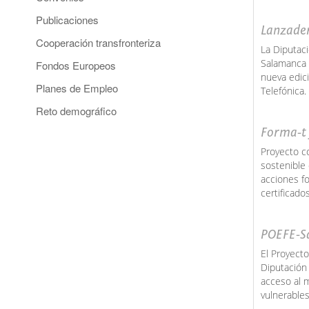
Publicaciones
Lanzade
Cooperación transfronteriza
La Diputac
Salamanca y
Fondos Europeos
nueva edic
Planes de Empleo
Telefónica.
Reto demográfico
Forma-t
Proyecto co
sostenible 
acciones fo
certificado
POEFE-S
El Proyect
Diputación
acceso al m
vulnerables