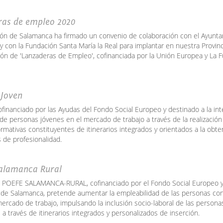
ras de empleo 2020
ión de Salamanca ha firmado un convenio de colaboración con el Ayunt
 con la Fundación Santa María la Real para implantar en nuestra Provin
ión de 'Lanzaderas de Empleo', cofinanciada por la Unión Europea y La 
 Joven
financiado por las Ayudas del Fondo Social Europeo y destinado a la int
de personas jóvenes en el mercado de trabajo a través de la realización
rmativas constituyentes de itinerarios integrados y orientados a la obt
s de profesionalidad.
alamanca Rural
o POEFE SALAMANCA-RURAL, cofinanciado por el Fondo Social Europeo y
 de Salamanca, pretende aumentar la empleabilidad de las personas c
ercado de trabajo, impulsando la inclusión socio-laboral de las person
 a través de itinerarios integrados y personalizados de inserción.