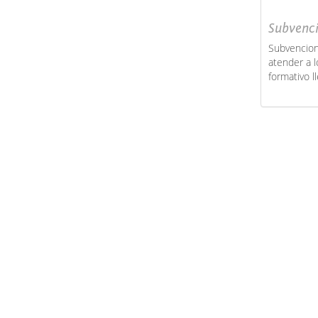
Subvenci
Subvencion
atender a l
formativo l