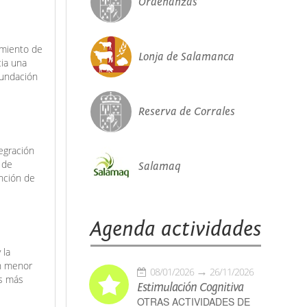
Ordenanzas
amiento de
Lonja de Salamanca
cia una
Fundación
Reserva de Corrales
egración
 de
Salamaq
ención de
Agenda actividades
 la
on menor
08/01/2026
26/11/2026
as más
Estimulación Cognitiva
OTRAS ACTIVIDADES DE