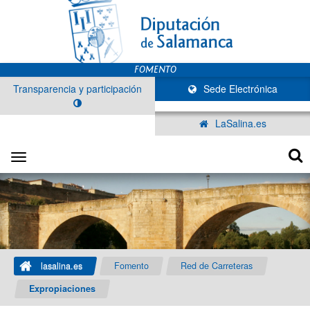
Transparencia y participación
Sede Electrónica
LaSalina.es
Toggle
navigation
lasalina.es
Fomento
Red de Carreteras
Expropiaciones