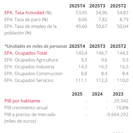
2025T4
2025T3
2025T2
EPA. Tasa Actividad
(%)
53,95
54,96
54,87
EPA. Tasa de paro (%)
8,06
7,82
8,79
EPA. Tasa de empleo de la
49,60
50,67
50,04
población (%)
*Unidades en miles de personas
2025T4
2025T3
2025T2
EPA. Ocupados Total
143,4
146,7
144,3
EPA. Ocupados Agricultura
9,3
9,6
9,3
EPA. Ocupados Industria
14,3
16,3
16,5
EPA. Ocupados Construccion
8,8
8,4
8,4
EPA. Ocupados Servicios
111,1
112,3
110,0
2025
2024
2023
PIB por habitante
-
-
29.342
PIB crecimiento anual
-
-
10,8%
PIB a precios de mercado
-
-
9.604.292
(miles de euros)