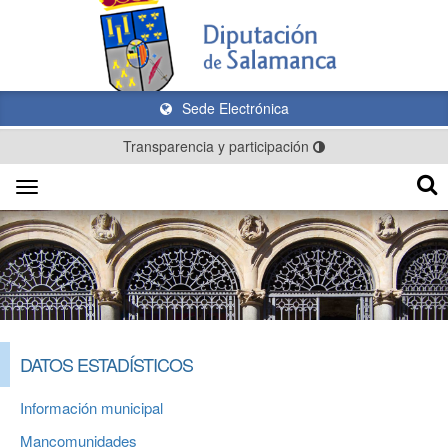
Sede Electrónica
Transparencia y participación
Toggle
navigation
DATOS ESTADÍSTICOS
Información municipal
Mancomunidades