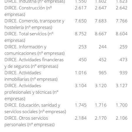
DIRCE. Industria (nº empresas)
1.550
1.602
1.623
DIRCE. Construcción (nº
2.617
2.647
2.642
empresas)
DIRCE. Comercio, transporte y
7.650
7.683
7.766
hostelería (nº empresas)
DIRCE. Total servicios (nº
8.752
8.667
8.604
empresas)
DIRCE. Información y
253
244
259
comunicaciones (nº empresas)
DIRCE. Actividades financieras
450
452
473
y de seguros (nº empresas)
DIRCE. Actividades
1.016
965
939
inmobiliarias (nº empresas)
DIRCE. Actividades
3.104
3.120
3.127
profesionales y técnicas (nº
empresas)
DIRCE. Educación, sanidad y
1.745
1.716
1.700
servicios sociales (nº empresas)
DIRCE. Otros servicios
2.184
2.170
2.106
personales (nº empresas)