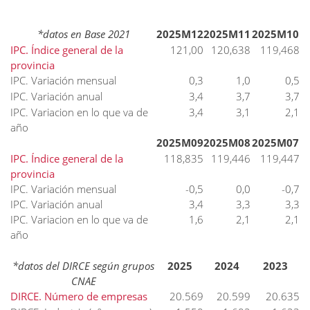
*datos en Base 2021
2025M12
2025M11
2025M10
IPC. Índice general de la
121,00
120,638
119,468
provincia
IPC. Variación mensual
0,3
1,0
0,5
IPC. Variación anual
3,4
3,7
3,7
IPC. Variacion en lo que va de
3,4
3,1
2,1
año
2025M09
2025M08
2025M07
IPC. Índice general de la
118,835
119,446
119,447
provincia
IPC. Variación mensual
-0,5
0,0
-0,7
IPC. Variación anual
3,4
3,3
3,3
IPC. Variacion en lo que va de
1,6
2,1
2,1
año
*datos del DIRCE según grupos
2025
2024
2023
CNAE
DIRCE. Número de empresas
20.569
20.599
20.635