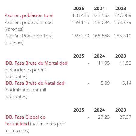
2025
2024
2023
Padrón: población total
328.446
327.552
327.089
Padrón: población total
159.116
158.694
158.779
(varones)
Padrón: Población Total
169.330
168.858
168.310
(mujeres)
2025
2024
2023
IDB. Tasa Bruta de Mortalidad
-
11,95
11,52
(defunciones por mil
habitantes)
IDB. Tasa Bruta de Natalidad
-
5,09
5,14
(nacimientos por mil
habitantes)
2025
2024
2023
IDB. Tasa Global de
-
27,23
27,37
Fecundidad
(nacimientos por
mil mujeres)