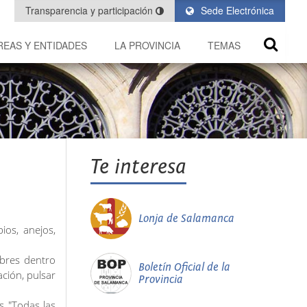
Transparencia y participación
Sede Electrónica
REAS Y ENTIDADES
LA PROVINCIA
TEMAS
Te interesa
Lonja de Salamanca
ios, anejos,
bres dentro
Boletín Oficial de la
ción, pulsar
Provincia
s "Todas las