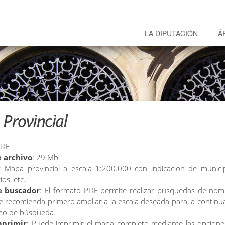
LA DIPUTACIÓN
Á
Provincial
PDF
 archivo
: 29 Mb
: Mapa provincial a escala 1:200.000 con indicación de municip
íos, etc.
e buscador
: El formato PDF permite realizar búsquedas de nom
e recomienda primero ampliar a la escala deseada para, a continua
ono de búsqueda.
mprimir
: Puede imprimir el mapa completo mediante las opcione