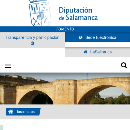
Transparencia y participación
Sede Electrónica
LaSalina.es
Toggle
navigation
lasalina.es