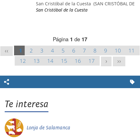
San Cristóbal de la Cuesta
(SAN CRISTÓBAL DE L
San Cristóbal de la Cuesta
Página
1
de
17
1
2
3
4
5
6
7
8
9
10
11
<<
12
13
14
15
16
17
>
>>
Te interesa
Lonja de Salamanca