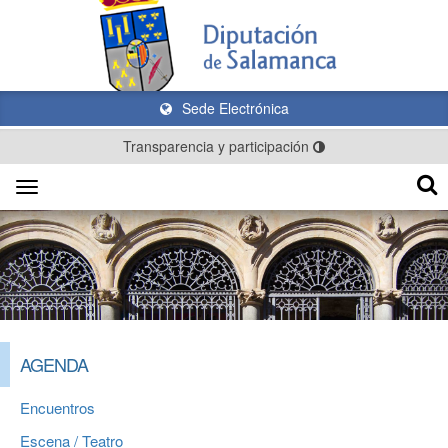
Sede Electrónica
Transparencia y participación
Toggle
navigation
AGENDA
Encuentros
Escena / Teatro