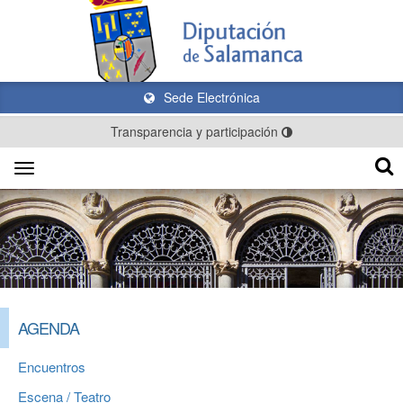
Sede Electrónica
Transparencia y participación
Toggle
navigation
AGENDA
Encuentros
Escena / Teatro