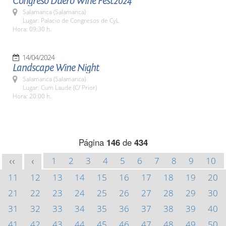
Congreso Duero Wine Fest2024
Salamanca (Salamanca)
Lugar: Palacio de Congresos de CyL
Hora: 09:30 h.
14/04/2024
Landscape Wine Night
Salamanca (Salamanca)
Lugar: Cum Laude (C/ Prior)
Hora: 20:00 h.
Página
146
de
434
1
2
3
4
5
6
7
8
9
10
<<
<
11
12
13
14
15
16
17
18
19
20
21
22
23
24
25
26
27
28
29
30
31
32
33
34
35
36
37
38
39
40
41
42
43
44
45
46
47
48
49
50