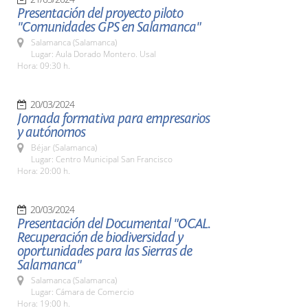
Presentación del proyecto piloto
"Comunidades GPS en Salamanca"
Salamanca (Salamanca)
Lugar: Aula Dorado Montero. Usal
Hora: 09:30 h.
20/03/2024
Jornada formativa para empresarios
y autónomos
Béjar (Salamanca)
Lugar: Centro Municipal San Francisco
Hora: 20:00 h.
20/03/2024
Presentación del Documental "OCAL.
Recuperación de biodiversidad y
oportunidades para las Sierras de
Salamanca"
Salamanca (Salamanca)
Lugar: Cámara de Comercio
Hora: 19:00 h.