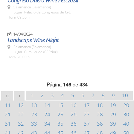
Congreso Duero Wine Fest2024
Salamanca (Salamanca)
Lugar: Palacio de Congresos de CyL
Hora: 09:30 h.
14/04/2024
Landscape Wine Night
Salamanca (Salamanca)
Lugar: Cum Laude (C/ Prior)
Hora: 20:00 h.
Página
146
de
434
1
2
3
4
5
6
7
8
9
10
<<
<
11
12
13
14
15
16
17
18
19
20
21
22
23
24
25
26
27
28
29
30
31
32
33
34
35
36
37
38
39
40
41
42
43
44
45
46
47
48
49
50