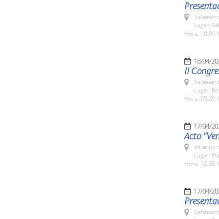
Presentac
Salamanc
Lugar: Sa
Hora: 10:00 
18/04/20
II Congre
Salamanc
Lugar: Re
Hora: 09:30 
17/04/20
Acto "Ven
Villarino
Lugar: Pl
Hora: 12:30 
17/04/20
Presenta
Salamanc