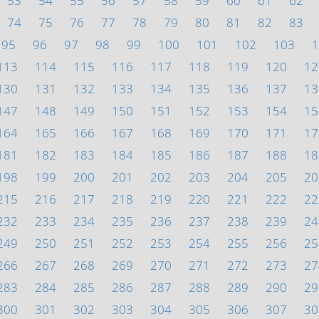
53
54
55
56
57
58
59
60
61
62
74
75
76
77
78
79
80
81
82
83
95
96
97
98
99
100
101
102
103
1
113
114
115
116
117
118
119
120
12
130
131
132
133
134
135
136
137
13
147
148
149
150
151
152
153
154
15
164
165
166
167
168
169
170
171
17
181
182
183
184
185
186
187
188
18
198
199
200
201
202
203
204
205
20
215
216
217
218
219
220
221
222
22
232
233
234
235
236
237
238
239
24
249
250
251
252
253
254
255
256
25
266
267
268
269
270
271
272
273
27
283
284
285
286
287
288
289
290
29
300
301
302
303
304
305
306
307
30