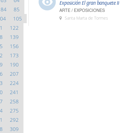
63
64
Exposición El gran banquete II
84
85
ARTE / EXPOSICIONES
04
105
Santa Marta de Tormes
1
122
8
139
5
156
2
173
9
190
6
207
3
224
0
241
7
258
4
275
1
292
8
309