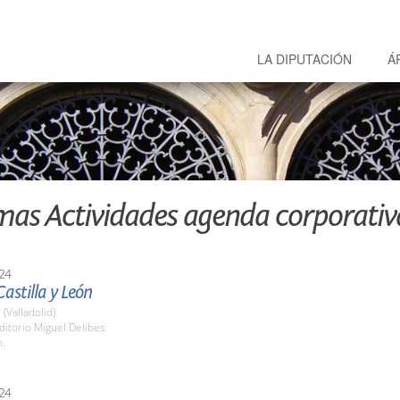
LA DIPUTACIÓN
Á
mas Actividades agenda corporativ
24
astilla y León
 (Valladolid)
ditorio Miguel Delibes
h.
24