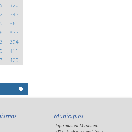
5
326
2
343
9
360
6
377
3
394
0
411
7
428
nismos
Municipios
Información Municipal
A
ATM técnica a municipios