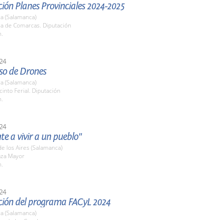
ión Planes Provinciales 2024-2025
a (Salamanca)
la de Comarcas. Diputación
h.
24
so de Drones
a (Salamanca)
cinto Ferial. Diputación
h.
24
te a vivir a un pueblo"
 de los Aires (Salamanca)
aza Mayor
h.
24
ción del programa FACyL 2024
a (Salamanca)