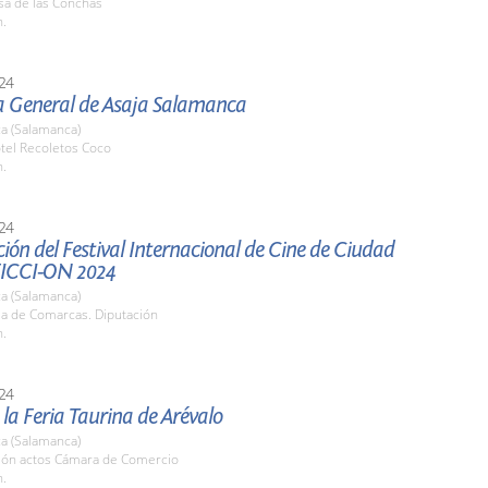
sa de las Conchas
h.
24
 General de Asaja Salamanca
a (Salamanca)
tel Recoletos Coco
h.
24
ión del Festival Internacional de Cine de Ciudad
FICCI-ON 2024
a (Salamanca)
la de Comarcas. Diputación
h.
24
 la Feria Taurina de Arévalo
a (Salamanca)
alón actos Cámara de Comercio
h.