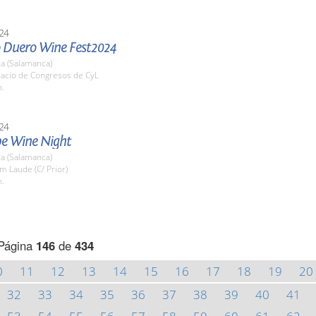
24
 Duero Wine Fest2024
a (Salamanca)
lacio de Congresos de CyL
h.
24
e Wine Night
a (Salamanca)
m Laude (C/ Prior)
h.
Página
146
de
434
0
11
12
13
14
15
16
17
18
19
20
32
33
34
35
36
37
38
39
40
41