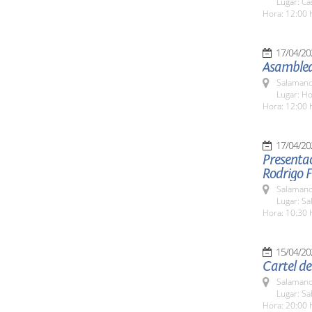
Lugar: Ca
Hora: 12:00 
17/04/20
Asamblea
Salamanc
Lugar: Ho
Hora: 12:00 
17/04/20
Presentac
Rodrigo 
Salamanc
Lugar: Sa
Hora: 10:30 
15/04/20
Cartel de
Salamanc
Lugar: S
Hora: 20:00 