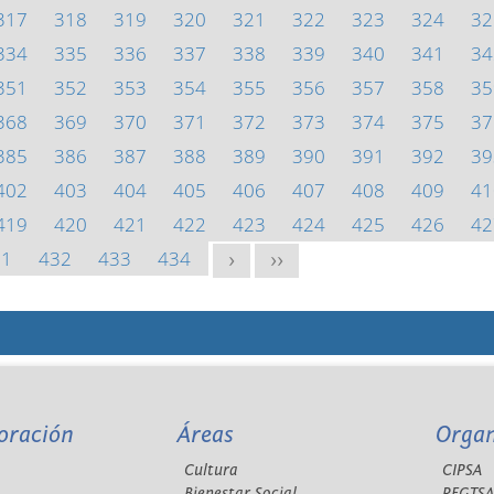
317
318
319
320
321
322
323
324
32
334
335
336
337
338
339
340
341
34
351
352
353
354
355
356
357
358
35
368
369
370
371
372
373
374
375
37
385
386
387
388
389
390
391
392
39
402
403
404
405
406
407
408
409
41
419
420
421
422
423
424
425
426
42
31
432
433
434
>
>>
oración
Áreas
Orga
Cultura
CIPSA
Bienestar Social
REGTS