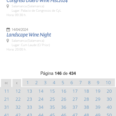
Congreso Duero Wine Fest2024
Salamanca (Salamanca)
Lugar: Palacio de Congresos de CyL
Hora: 09:30 h.
14/04/2024
Landscape Wine Night
Salamanca (Salamanca)
Lugar: Cum Laude (C/ Prior)
Hora: 20:00 h.
Página
146
de
434
1
2
3
4
5
6
7
8
9
10
<<
<
11
12
13
14
15
16
17
18
19
20
21
22
23
24
25
26
27
28
29
30
31
32
33
34
35
36
37
38
39
40
41
42
43
44
45
46
47
48
49
50