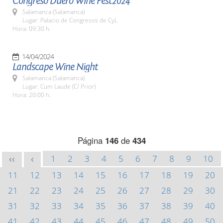
Congreso Duero Wine Fest2024
Salamanca (Salamanca)
Lugar: Palacio de Congresos de CyL
Hora: 09:30 h.
14/04/2024
Landscape Wine Night
Salamanca (Salamanca)
Lugar: Cum Laude (C/ Prior)
Hora: 20:00 h.
Página
146
de
434
1
2
3
4
5
6
7
8
9
10
<<
<
11
12
13
14
15
16
17
18
19
20
21
22
23
24
25
26
27
28
29
30
31
32
33
34
35
36
37
38
39
40
41
42
43
44
45
46
47
48
49
50