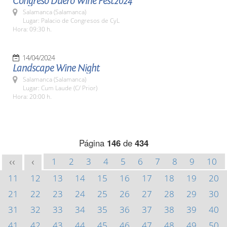
Congreso Duero Wine Fest2024
Salamanca (Salamanca)
Lugar: Palacio de Congresos de CyL
Hora: 09:30 h.
14/04/2024
Landscape Wine Night
Salamanca (Salamanca)
Lugar: Cum Laude (C/ Prior)
Hora: 20:00 h.
Página
146
de
434
1
2
3
4
5
6
7
8
9
10
<<
<
11
12
13
14
15
16
17
18
19
20
21
22
23
24
25
26
27
28
29
30
31
32
33
34
35
36
37
38
39
40
41
42
43
44
45
46
47
48
49
50