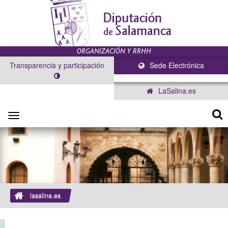
Transparencia y participación
Sede Electrónica
LaSalina.es
Toggle
navigation
lasalina.es