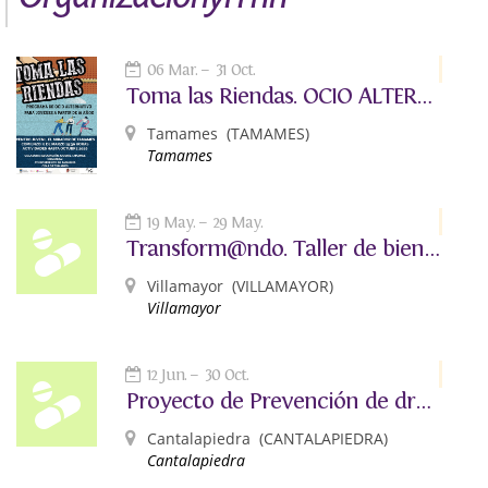
06 Mar.
31 Oct.
Toma las Riendas. OCIO ALTERNATIVO
Tamames
(TAMAMES)
Tamames
19 May.
29 May.
Transform@ndo. Taller de bienestar digital.
Villamayor
(VILLAMAYOR)
Villamayor
12 Jun.
30 Oct.
Proyecto de Prevención de drogas: Ocio Alternativo para jóvenes de 12 a 16 años
Cantalapiedra
(CANTALAPIEDRA)
Cantalapiedra