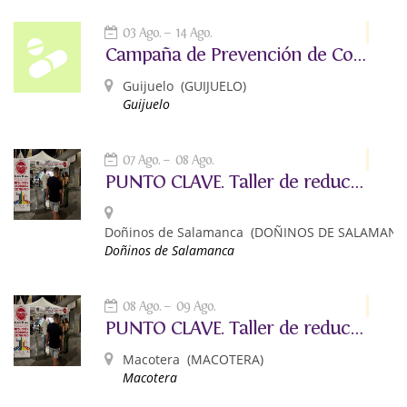
03 Ago.
14 Ago.
Campaña de Prevención de Consumo de Drogas en Fiestas "Engánchate a tus metas"
Guijuelo
(GUIJUELO)
Guijuelo
07 Ago.
08 Ago.
PUNTO CLAVE. Taller de reducción de riesgos asociados al consumo de alcohol y otras drogas.
Doñinos de Salamanca
(DOÑINOS DE SALAMANC
Doñinos de Salamanca
08 Ago.
09 Ago.
PUNTO CLAVE. Taller de reducción de riesgos asociados al consumo de alcohol y otras drogas.
Macotera
(MACOTERA)
Macotera