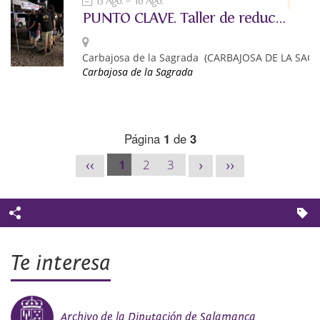
15 Ago.
16 Ago.
PUNTO CLAVE. Taller de reducción de riesgos asociados al consumo de alcohol y otras drogas.
Carbajosa de la Sagrada
(CARBAJOSA DE LA SAG
Carbajosa de la Sagrada
Página
1
de
3
1
2
3
<<
>
>>
Te interesa
Archivo de la Diputación de Salamanca