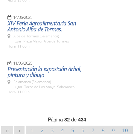
Hora: 12:00 h.
14/06/2025
XIV Feria Agroalimentaria San
Antonio Alba de Tormes.
Alba de Tormes (Salamanca)
lugar: Plaza Mayor Alba de Tormes
Hora: 11:00 h.
11/06/2025
Presentación la exposición Árbol,
pintura y dibujo
Salamanca (Salamanca)
Lugar: Torre de Los Anaya. Salamanca
Hora: 11:00 h.
Página
82
de
434
1
2
3
4
5
6
7
8
9
10
<<
<