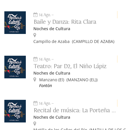
14 Ago.
Baile y Danza: Rita Clara
Noches de Cultura
Campillo de Azaba
(CAMPILLO DE AZABA)
14 Ago.
Teatro: Par D2, El Niño Lápiz
Noches de Cultura
Manzano (El)
(MANZANO (EL))
Fontón
14 Ago.
Recital de música: La Porteña Tango
Noches de Cultura
Matilla de los Caños del Río
(MATILLA DE LOS CA