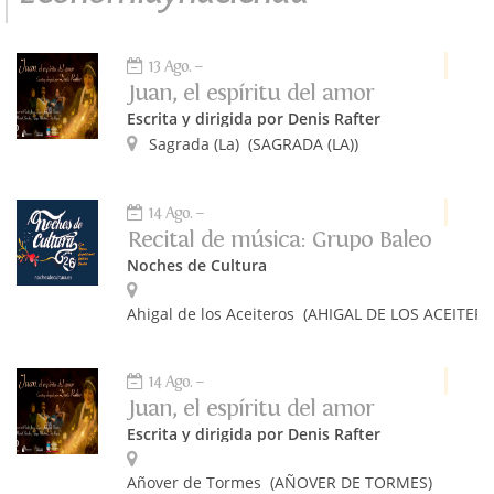
13 Ago.
Juan, el espíritu del amor
Escrita y dirigida por Denis Rafter
Sagrada (La)
(SAGRADA (LA))
14 Ago.
Recital de música: Grupo Baleo
Noches de Cultura
Ahigal de los Aceiteros
(AHIGAL DE LOS ACEITERO
14 Ago.
Juan, el espíritu del amor
Escrita y dirigida por Denis Rafter
Añover de Tormes
(AÑOVER DE TORMES)