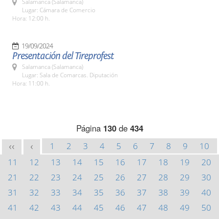
Salamanca (Salamanca)
Lugar: Cámara de Comercio
Hora: 12:00 h.
19/09/2024
Presentación del Tireprofest
Salamanca (Salamanca)
Lugar: Sala de Comarcas. Diputación
Hora: 11:00 h.
Página
130
de
434
1
2
3
4
5
6
7
8
9
10
<<
<
11
12
13
14
15
16
17
18
19
20
21
22
23
24
25
26
27
28
29
30
31
32
33
34
35
36
37
38
39
40
41
42
43
44
45
46
47
48
49
50