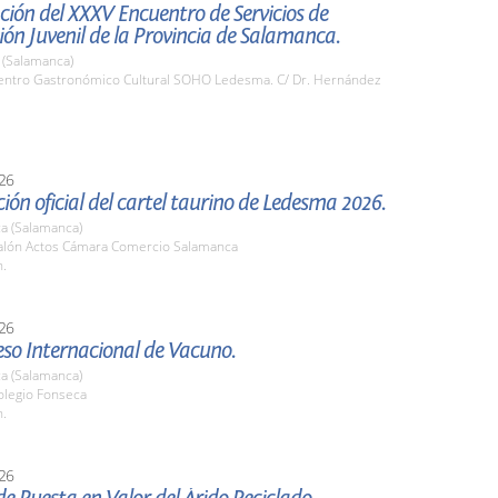
ión del XXXV Encuentro de Servicios de
ón Juvenil de la Provincia de Salamanca.
(Salamanca)
ntro Gastronómico Cultural SOHO Ledesma. C/ Dr. Hernández
26
ión oficial del cartel taurino de Ledesma 2026.
a (Salamanca)
lón Actos Cámara Comercio Salamanca
h.
26
eso Internacional de Vacuno.
a (Salamanca)
legio Fonseca
h.
26