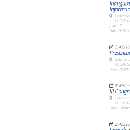
Inaugurac
Informaci
Ledesma 
LUGAR Ce
Juan, 17
Hora: 9:45 h.
21/05/20
Presentac
Salamanc
LUGAR Sa
Hora: 20:00 
21/05/20
III Congr
Salamanc
LUGAR Co
Hora: 10:00 
21/05/20