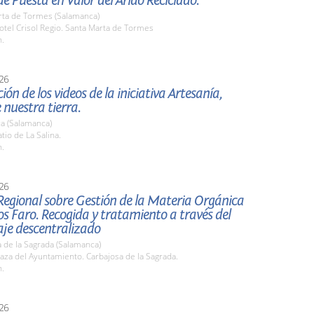
e Puesta en Valor del Árido Reciclado.
rta de Tormes (Salamanca)
tel Crisol Regio. Santa Marta de Tormes
h.
26
ión de los videos de la iniciativa Artesanía,
 nuestra tierra.
a (Salamanca)
io de La Salina.
h.
26
Regional sobre Gestión de la Materia Orgánica
s Faro. Recogida y tratamiento a través del
je descentralizado
 de la Sagrada (Salamanca)
za del Ayuntamiento. Carbajosa de la Sagrada.
h.
26