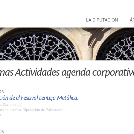
LA DIPUTACIÓN
Á
mas Actividades agenda corporativ
26
ión de el Festival Lenteja Metálica.
a (Salamanca)
la de prensa. Diputación de Salamanca
h.
26