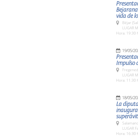
Presentac
Bejarana
vida de l
Béjar (Sa
LUGAR Mu
Hora: 19:30 
19/05/20
Presentac
Impulso d
Fregeneda
LUGAR Mu
Hora: 11:30 
18/05/20
La diputa
inaugurac
superávit
Salamanc
LUGAR Fa
Hora: 16:30 