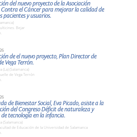
ión del nuevo proyecto de la Asociación
 Contra el Cáncer para mejorar la calidad de
os pacientes y usuarios.
lamanca)
lticines. Bejar
h.
26
ión de el nuevo proyecto, Plan Director de
e Vega Terrón.
 (La) (Salamanca)
elle de Vega Terrón
h.
26
da de Bienestar Social, Eva Picado, asiste a la
ión del Congreso Déficit de naturaleza y
 de tecnología en la infancia.
a (Salamanca)
cultad de Educación de la Universidad de Salamanca
h.