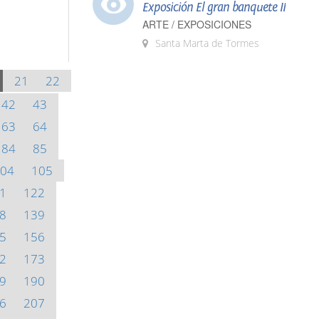
Exposición El gran banquete II
ARTE / EXPOSICIONES
Santa Marta de Tormes
21
22
42
43
63
64
84
85
04
105
1
122
8
139
5
156
2
173
9
190
6
207