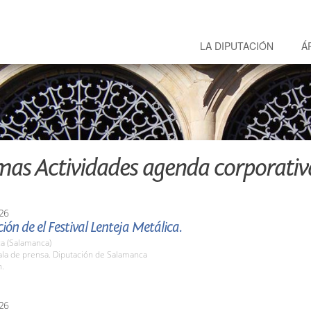
LA DIPUTACIÓN
Á
mas Actividades agenda corporativ
26
ión de el Festival Lenteja Metálica.
a (Salamanca)
la de prensa. Diputación de Salamanca
h.
26