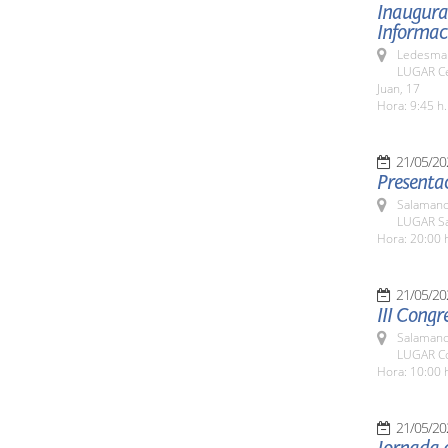
Inaugurac
Informaci
Ledesma 
LUGAR Ce
Juan, 17
Hora: 9:45 h.
21/05/20
Presentac
Salamanc
LUGAR Sa
Hora: 20:00 
21/05/20
III Congr
Salamanc
LUGAR Co
Hora: 10:00 
21/05/20