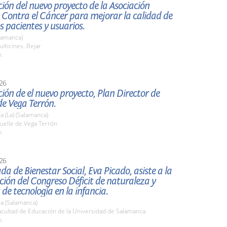
ión del nuevo proyecto de la Asociación
 Contra el Cáncer para mejorar la calidad de
os pacientes y usuarios.
lamanca)
lticines. Bejar
h.
26
ión de el nuevo proyecto, Plan Director de
e Vega Terrón.
 (La) (Salamanca)
elle de Vega Terrón
h.
26
da de Bienestar Social, Eva Picado, asiste a la
ión del Congreso Déficit de naturaleza y
 de tecnología en la infancia.
a (Salamanca)
cultad de Educación de la Universidad de Salamanca
h.