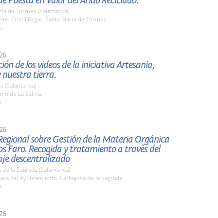
e Puesta en Valor del Árido Reciclado.
rta de Tormes (Salamanca)
tel Crisol Regio. Santa Marta de Tormes
h.
26
ión de los videos de la iniciativa Artesanía,
 nuestra tierra.
a (Salamanca)
io de La Salina.
h.
26
Regional sobre Gestión de la Materia Orgánica
s Faro. Recogida y tratamiento a través del
je descentralizado
 de la Sagrada (Salamanca)
za del Ayuntamiento. Carbajosa de la Sagrada.
h.
26