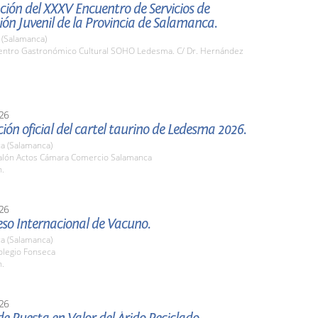
ión del XXXV Encuentro de Servicios de
ón Juvenil de la Provincia de Salamanca.
(Salamanca)
ntro Gastronómico Cultural SOHO Ledesma. C/ Dr. Hernández
26
ión oficial del cartel taurino de Ledesma 2026.
a (Salamanca)
lón Actos Cámara Comercio Salamanca
h.
26
eso Internacional de Vacuno.
a (Salamanca)
legio Fonseca
h.
26