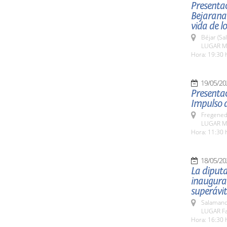
Presentac
Bejarana
vida de l
Béjar (Sa
LUGAR Mu
Hora: 19:30 
19/05/20
Presentac
Impulso d
Fregeneda
LUGAR Mu
Hora: 11:30 
18/05/20
La diputa
inaugurac
superávit
Salamanc
LUGAR Fa
Hora: 16:30 