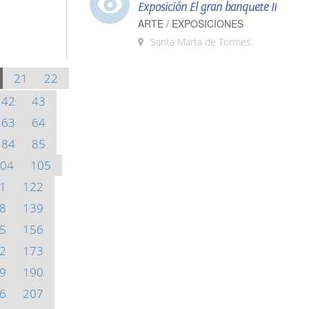
Exposición El gran banquete II
ARTE / EXPOSICIONES
Santa Marta de Tormes
21
22
42
43
63
64
84
85
04
105
1
122
8
139
5
156
2
173
9
190
6
207